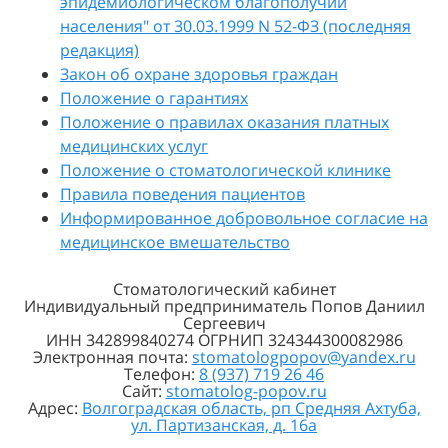
эпидемиологическом благополучии
населения" от 30.03.1999 N 52-ФЗ (последняя
редакция)
Закон об охране здоровья граждан
Положение о гарантиях
Положение о правилах оказания платных
медицинских услуг
Положение о стоматологической клинике
Правила поведения пациентов
Информированное добровольное согласие на
медицинское вмешательство
Стоматологический кабинет
Индивидуальный предприниматель Попов Даниил
Сергеевич
ИНН 342899840274 ОГРНИП 324344300082986
Электронная почта:
stomatologpopov@yandex.ru
Телефон:
8 (937) 719 26 46
Сайт:
stomatolog-popov.ru
Адрес:
Волгоградская область, рп Средняя Ахтуба,
ул. Партизанская, д. 16а